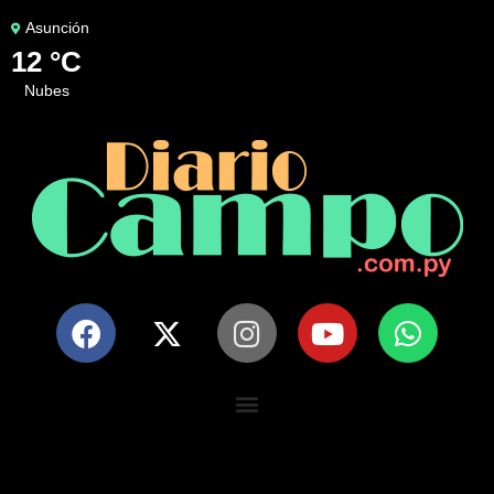
Asunción
12 °C
nubes