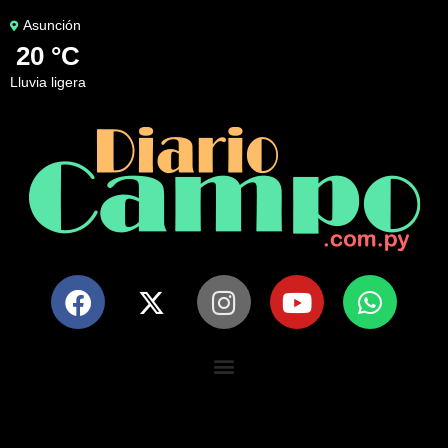
Asunción
20 °C
lluvia ligera