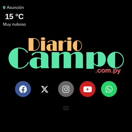
Asunción
15 °C
muy nuboso