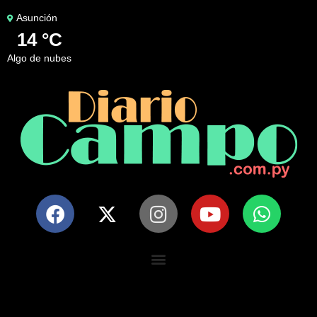
Asunción
14 °C
algo de nubes