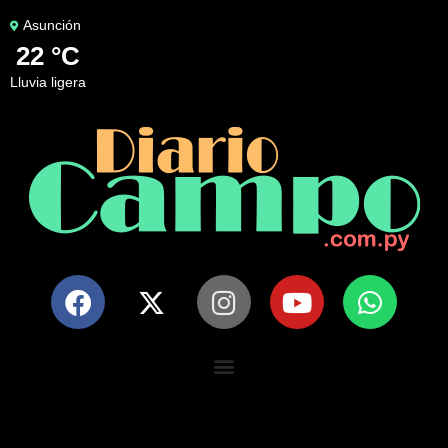
Asunción
22 °C
lluvia ligera