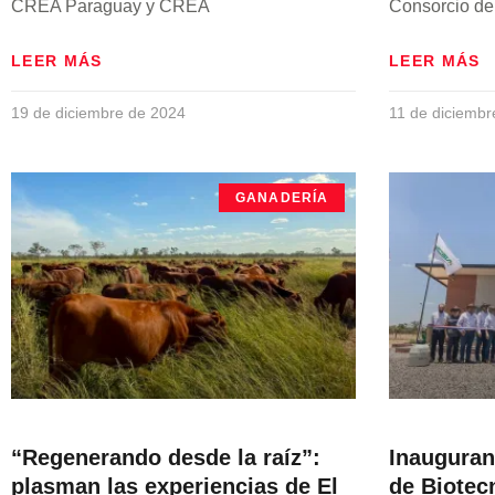
CREA Paraguay y CREA
Consorcio d
LEER MÁS
LEER MÁS
19 de diciembre de 2024
11 de diciembr
GANADERÍA
“Regenerando desde la raíz”:
Inauguran
plasman las experiencias de El
de Biotec