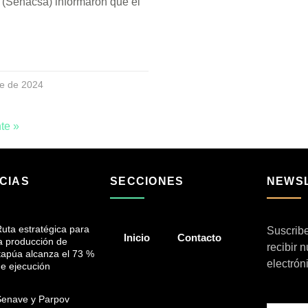
 (Senacsa) informaron que el
re de 2024
te »
CIAS
SECCIONES
NEWS
uta estratégica para
Suscribe
Inicio
Contacto
a producción de
recibir 
tapúa alcanza el 73 %
electrón
e ejecución
Senave y Parpov