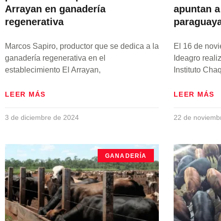
Arrayan en ganadería
apuntan a 
regenerativa
paraguay
Marcos Sapiro, productor que se dedica a la
El 16 de nov
ganadería regenerativa en el
Ideagro realiz
establecimiento El Arrayan,
Instituto Ch
LEER MÁS
LEER MÁS
3 de diciembre de 2024
22 de noviemb
GANADERÍA