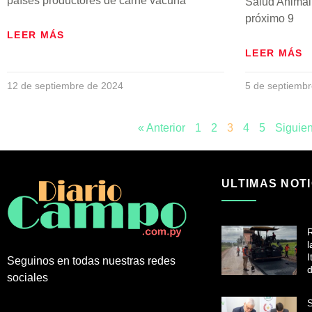
países productores de carne vacuna
Salud Animal
próximo 9
LEER MÁS
LEER MÁS
12 de septiembre de 2024
5 de septiemb
« Anterior
1
2
3
4
5
Siguien
ULTIMAS NOTI
R
l
I
Seguinos en todas nuestras redes
d
sociales