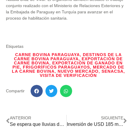
conjunto realizado con el Ministerio de Relaciones Exteriores y
la Embajada de Paraguay en Turquía para avanzar en el
proceso de habilitación sanitaria.
Etiquetas
CARNE BOVINA PARAGUAYA
,
DESTINOS DE LA
CARNE BOVINA PARAGUAYA
,
EXPORTACIÓN DE
CARNE BOVINA
,
EXPORTACIÓN DE GANADO EN
PIE
,
FRIGORÍFICOS PARAGUAYOS
,
MERCADO DE
LA CARNE BOVINA
,
NUEVO MERCADO
,
SENACSA
,
VISITA DE VERIFICACIÓN
Compartir
ANTERIOR
SIGUIENTE
Se espera que lluvias de hasta 48 mm favorezcan los suelos del noreste y este del país
Inversión de USD 185 millones impulsa la avicultura y generará más de 780 empleos en Caaguazú