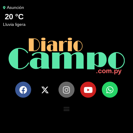
Asunción
20 °C
lluvia ligera