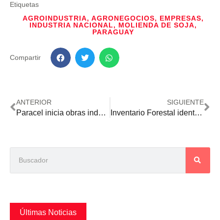
Etiquetas
AGROINDUSTRIA
,
AGRONEGOCIOS
,
EMPRESAS
,
INDUSTRIA NACIONAL
,
MOLIENDA DE SOJA
,
PARAGUAY
Compartir
ANTERIOR
SIGUIENTE
Paracel inicia obras industriales y proyecta transformar la economía del norte del país
Inventario Forestal identifica 256 especies y refuerza el valor estratégico de los bosques
Últimas Noticias