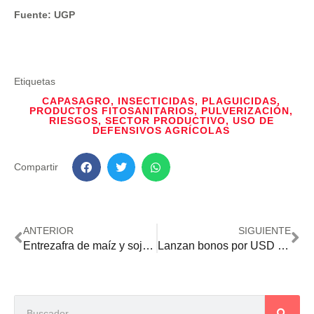
Fuente: UGP
Etiquetas
CAPASAGRO
,
INSECTICIDAS
,
PLAGUICIDAS
,
PRODUCTOS FITOSANITARIOS
,
PULVERIZACIÓN
,
RIESGOS
,
SECTOR PRODUCTIVO
,
USO DE
DEFENSIVOS AGRÍCOLAS
Compartir
ANTERIOR
SIGUIENTE
Entrezafra de maíz y soja: escenario dispar por la distribución de lluvias
Lanzan bonos por USD 6 millones para reactivar el hato ganadero y ampliar el crédito a productores