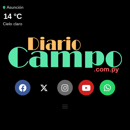
Asunción
14 °C
cielo claro