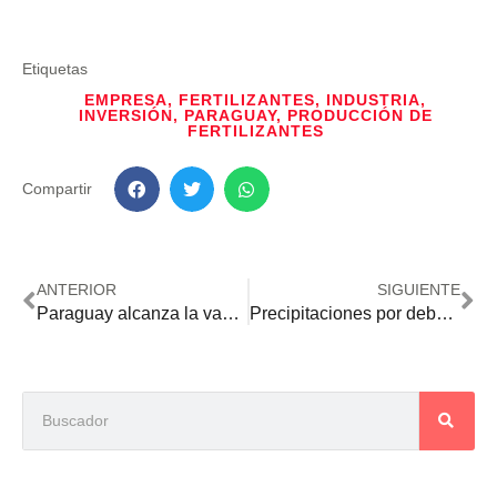
Etiquetas
EMPRESA
,
FERTILIZANTES
,
INDUSTRIA
,
INVERSIÓN
,
PARAGUAY
,
PRODUCCIÓN DE
FERTILIZANTES
Compartir
ANTERIOR
SIGUIENTE
Paraguay alcanza la vanguardia en diagnóstico molecular de patógenos animales
Precipitaciones por debajo de lo normal amenazan cultivos de invierno en el sur y sureste del país