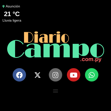
Asunción
21 °C
lluvia ligera