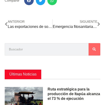
Compartir
ANTERIOR
SIGUIENTE
Las exportaciones de soja cerraron el quinto mes del año un déficit de USD 480 millones
Emergencia fitosanitaria: controlan con éxito una manga de langostas y evitan su desplazamiento regional
Últimas Noticias
Ruta estratégica para la
producción de Itapúa alcanza
el 73 % de ejecución