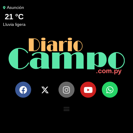
Asunción
21 °C
lluvia ligera