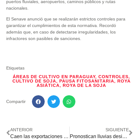
puertos fluviales, aeropuertos, caminos públicos y rutas
nacionales.
El Senave anunció que se realizarán estrictos controles para
garantizar el cumplimientos de esta normativa. Recordó
además que, en caso de detectarse irregularidades, los
infractores son pasibles de sanciones.
Etiquetas
ÁREAS DE CULTIVO EN PARAGUAY
,
CONTROLES
,
CULTIVO DE SOJA
,
PAUSA FITOSANITARIA
,
ROYA
ASIÁTICA
,
ROYA DE LA SOJA
Compartir
ANTERIOR
SIGUIENTE
Caen las exportaciones de maíz, pero suben los ingresos por la alta demanda brasileña
Pronostican lluvias desiguales que traerán alivio y desafíos para los cultivos