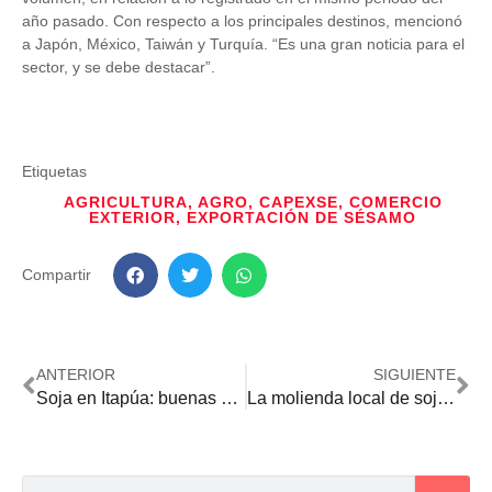
año pasado. Con respecto a los principales destinos, mencionó
a Japón, México, Taiwán y Turquía. “Es una gran noticia para el
sector, y se debe destacar”.
Etiquetas
AGRICULTURA
,
AGRO
,
CAPEXSE
,
COMERCIO
EXTERIOR
,
EXPORTACIÓN DE SÉSAMO
Compartir
ANTERIOR
SIGUIENTE
Soja en Itapúa: buenas condiciones en las parcelas a la espera de dos meses claves
La molienda local de soja creció 38 % hasta el mes de octubre