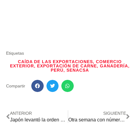
Etiquetas
CAÍDA DE LAS EXPORTACIONES
,
COMERCIO
EXTERIOR
,
EXPORTACIÓN DE CARNE
,
GANADERÍA
,
PERÚ
,
SENACSA
Compartir
ANTERIOR
SIGUIENTE
Japón levantó la orden de inspección a las cargas de sésamo paraguayo
Otra semana con números en rojo para las cotizaciones de la soja en Chicago