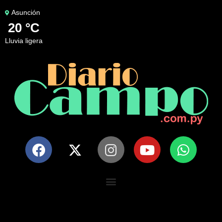
Asunción
20 °C
lluvia ligera