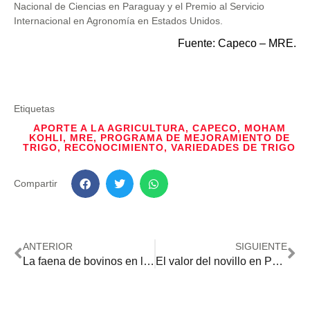
Nacional de Ciencias en Paraguay y el Premio al Servicio
Internacional en Agronomía en Estados Unidos.
Fuente: Capeco – MRE.
Etiquetas
APORTE A LA AGRICULTURA
,
CAPECO
,
MOHAM
KOHLI
,
MRE
,
PROGRAMA DE MEJORAMIENTO DE
TRIGO
,
RECONOCIMIENTO
,
VARIEDADES DE TRIGO
Compartir
ANTERIOR
SIGUIENTE
La faena de bovinos en los frigoríficos locales tuvo una caída de 7,2 % al cierre de julio
El valor del novillo en Paraguay se mantiene por la escasa oferta