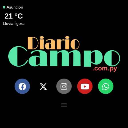
Asunción
21 °C
lluvia ligera