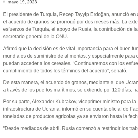
mayo 19, 2023
El presidente de Turquía, Recep Tayyip Erdoğan, anunció en s
el acuerdo de granos se prorrogó por dos meses más. La exten
esfuerzos de Turquía, el apoyo de Rusia, la contribución de la
secretario general de la ONU.
Afirmó que la decisión es de vital importancia para el buen f
mundiales de suministro de alimentos, y especialmente para 
puedan acceder a los cereales. “Continuaremos con los esfuer
cumplimiento de todos los términos del acuerdo”, señaló.
De esta manera, el acuerdo de granos, mediante el que Ucran
a través de los puertos marítimos, se extiende por 120 días, has
Por su parte, Alexander Kubrakov, viceprimer ministro para la 
infraestructura de Ucrania, informó en su cuenta oficial de F
toneladas de productos agrícolas ya se enviaron hasta la fech
“Desde mediados de abril, Rusia comenzó a restringir los traba
A partir de mayo bloqueó y se negó a registrar una nueva flota