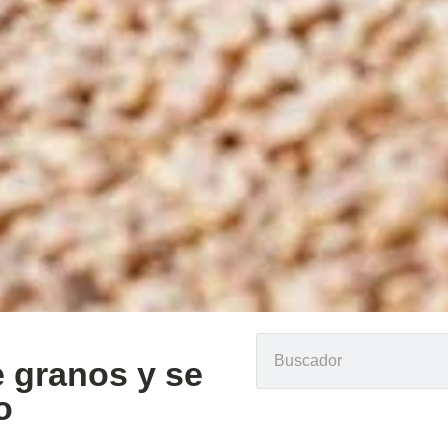
 granos y se
o