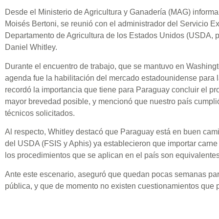
Desde el Ministerio de Agricultura y Ganadería (MAG) informaro
Moisés Bertoni, se reunió con el administrador del Servicio Ext
Departamento de Agricultura de los Estados Unidos (USDA, po
Daniel Whitley.
Durante el encuentro de trabajo, que se mantuvo en Washingto
agenda fue la habilitación del mercado estadounidense para 
recordó la importancia que tiene para Paraguay concluir el pr
mayor brevedad posible, y mencionó que nuestro país cumplió
técnicos solicitados.
Al respecto, Whitley destacó que Paraguay está en buen cam
del USDA (FSIS y Aphis) ya establecieron que importar carne
los procedimientos que se aplican en el país son equivalente
Ante este escenario, aseguró que quedan pocas semanas para 
pública, y que de momento no existen cuestionamientos que p
se espera que, tras el periodo de consultas, el Aphis analice 
para concluir el proceso.