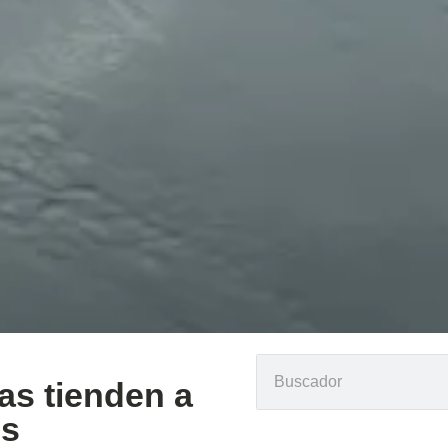
as tienden a
es