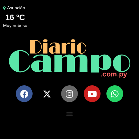
Asunción
16 °C
muy nuboso