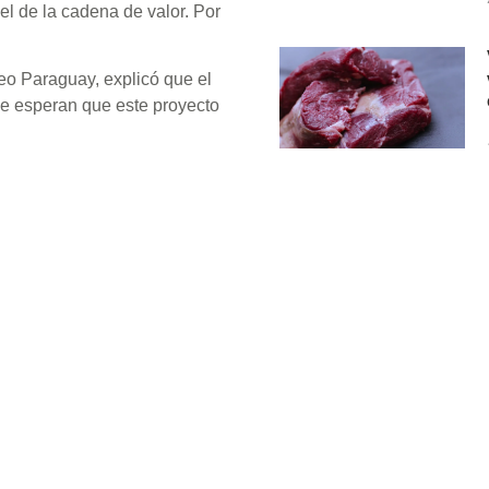
ivel de la cadena de valor. Por
eo Paraguay, explicó que el
 que esperan que este proyecto
 un polo agroquímico único en
ansversal en la industria de
durante la quincena de abril.
Suscribete a nuestro 
o récord.
nuestras noticias en t
ompartir