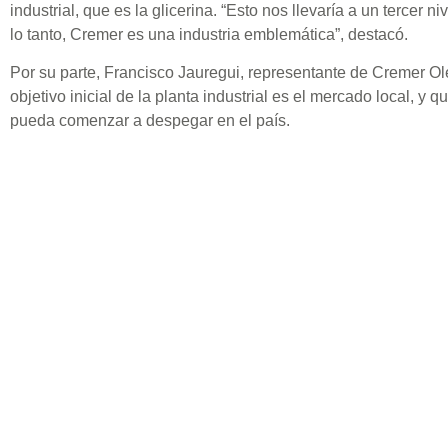
industrial, que es la glicerina. “Esto nos llevaría a un tercer n
lo tanto, Cremer es una industria emblemática”, destacó.
Por su parte, Francisco Jauregui, representante de Cremer Ol
objetivo inicial de la planta industrial es el mercado local, y
pueda comenzar a despegar en el país.
Además, adelantó que el proyecto final es la construcción de
la región, en el que se genere un proceso de transformación tr
los biocombustibles.
Anunciaron que la inauguración de la planta, en Villeta, sería 
También mencionaron que la construcción se realizó en tiemp
Etiquetas
ACEITE DE SOJA
,
AGROINDUSTRIA
,
C
BIOCOMBUSTIBLE
,
CREMER
,
CREMER