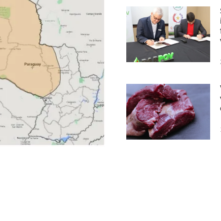
arrollándose sobre la zona de
vero durante la noche de este
Suscribete a nuestro 
nuestras noticias en t
pción, el norte de Alto Paraná,
lto Paraguay y el noreste de