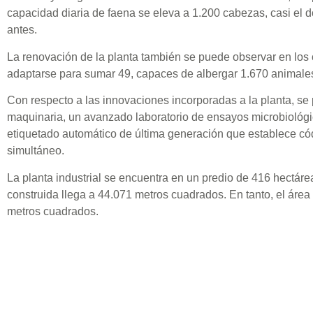
capacidad diaria de faena se eleva a 1.200 cabezas, casi el
antes.
La renovación de la planta también se puede observar en los 
adaptarse para sumar 49, capaces de albergar 1.670 animales
Con respecto a las innovaciones incorporadas a la planta, s
maquinaria, un avanzado laboratorio de ensayos microbiológi
etiquetado automático de última generación que establece có
simultáneo.
La planta industrial se encuentra en un predio de 416 hectáre
construida llega a 44.071 metros cuadrados. En tanto, el áre
metros cuadrados.
Mano de obra
Por otra parte, con la reinauguración también se expanden los
planta. En ese sentido, desde la Cooperativa Chortitzer seña
colaboradores. Además, está previsto que la cifra crezca.