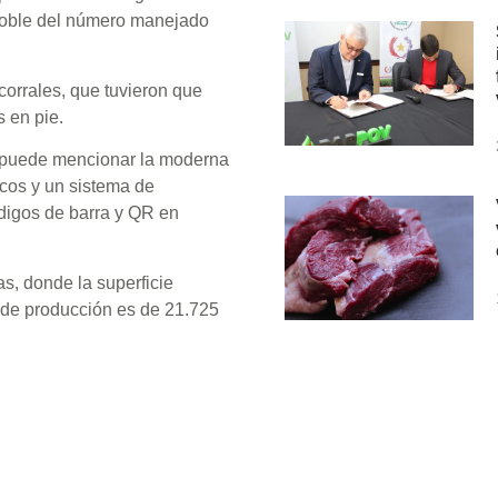
 doble del número manejado
corrales, que tuvieron que
 en pie.
e puede mencionar la moderna
cos y un sistema de
digos de barra y QR en
as, donde la superficie
a de producción es de 21.725
Suscribete a nuestro 
 puestos de trabajo en la
nuestras noticias en t
laron que se incorporaron 500