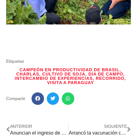
Etiquetas
CAMPEÓN EN PRODUCTIVIDAD DE BRASIL
,
CHARLAS
,
CULTIVO DE SOJA
,
DÍA DE CAMPO
,
INTERCAMBIO DE EXPERIENCIAS
,
RECORRIDO
,
VISITA A PARAGUAY
Compartir
ANTERIOR
SIGUIENTE
Anuncian el ingreso de un sistema de tormentas en toda la región Oriental
Arrancó la vacunación contra la fiebre aftosa: el objetivo es llegar a 13.350.000 cabezas