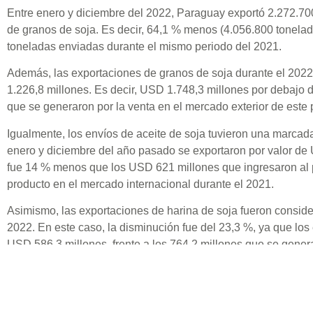
Entre enero y diciembre del 2022, Paraguay exportó 2.272.70
de granos de soja. Es decir, 64,1 % menos (4.056.800 tonelad
toneladas enviadas durante el mismo periodo del 2021.
Además, las exportaciones de granos de soja durante el 2022
1.226,8 millones. Es decir, USD 1.748,3 millones por debajo 
que se generaron por la venta en el mercado exterior de este 
Igualmente, los envíos de aceite de soja tuvieron una marcad
enero y diciembre del año pasado se exportaron por valor de
fue 14 % menos que los USD 621 millones que ingresaron al p
producto en el mercado internacional durante el 2021.
Asimismo, las exportaciones de harina de soja fueron consi
2022. En este caso, la disminución fue del 23,3 %, ya que los 
USD 586,3 millones, frente a los 764,2 millones que se gener
El informe del BCP terminó por confirmar el enorme impacto q
producción de soja, que además de afectar de forma negativa
prima, también incidió en los envíos de las industrias que pr