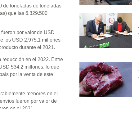
0 de toneladas de toneladas
as) que las 6.329.500
 fueron por valor de USD
de los USD 2.975,1 millones
producto durante el 2021.
a reducción en el 2022. Entre
 USD 534,2 millones, lo que
aís por la venta de este
derablemente menores en el
envíos fueron por valor de
aron en el 2021.
ue generó la sequía en la
Suscribete a nuestro 
 las exportaciones de materia
nuestras noticias en t
ocesan los granos. Es más, los