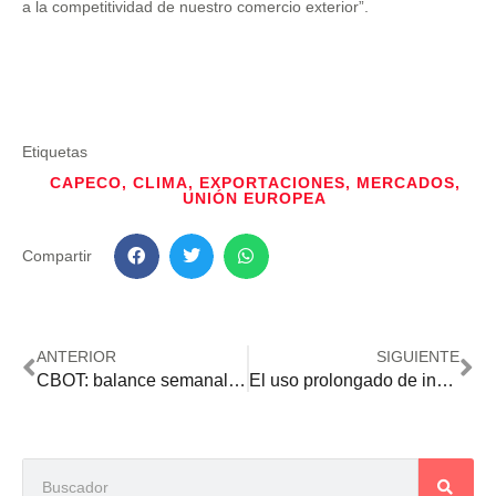
a la competitividad de nuestro comercio exterior”.
Etiquetas
CAPECO
,
CLIMA
,
EXPORTACIONES
,
MERCADOS
,
UNIÓN EUROPEA
Compartir
ANTERIOR
SIGUIENTE
CBOT: balance semanal negativo para los valores de la soja
El uso prolongado de insecticidas con el mismo mecanismo de acción preocupa a los entomólogos