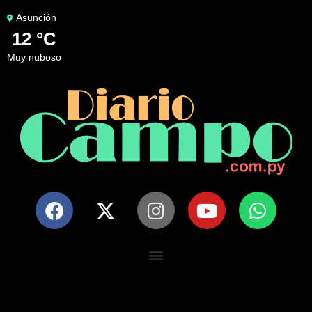
Asunción
12 °C
muy nuboso