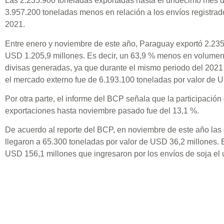
Las 2.235.900 toneladas exportadas hasta el undécimo mes d
3.957.200 toneladas menos en relación a los envíos registrad
2021.
Entre enero y noviembre de este año, Paraguay exportó 2.235
USD 1.205,9 millones. Es decir, un 63,9 % menos en volumen
divisas generadas, ya que durante el mismo periodo del 2021 
el mercado externo fue de 6.193.100 toneladas por valor de 
Por otra parte, el informe del BCP señala que la participación
exportaciones hasta noviembre pasado fue del 13,1 %.
De acuerdo al reporte del BCP, en noviembre de este año las
llegaron a 65.300 toneladas por valor de USD 36,2 millones. Es
USD 156,1 millones que ingresaron por los envíos de soja el
Mercado
Con respecto a los mercados de la soja en estado natural, A
principal destino, con una participación del 74,4 %, represen
toneladas. Este volumen es 61,2 % inferior a las 4.457.700 t