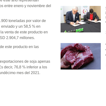
e este año representan
os entre enero y noviembre del
.900 toneladas por valor de
 enviado y un 58,5 % en
la venta de este producto en
USD 2.904,7 millones.
 de este producto en las
 exportaciones de soja apenas
 decir, 76,8 % inferior a los
 undécimo mes del 2021.
Suscribete a nuestro 
rgentina se mantiene como
nuestras noticias en t
tada en las 1.729.800
oneladas exportadas durante el