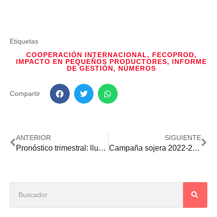
Etiquetas
COOPERACIÓN INTERNACIONAL
,
FECOPROD
,
IMPACTO EN PEQUEÑOS PRODUCTORES
,
INFORME
DE GESTIÓN
,
NÚMEROS
Compartir
ANTERIOR
SIGUIENTE
Pronóstico trimestral: lluvias inferiores a lo normal hasta febrero para gran parte del país
Campaña sojera 2022-2023: reducen un millón de toneladas de la estimación inicial