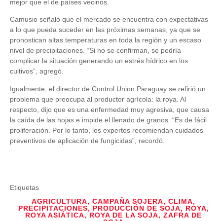
mejor que el de países vecinos.
Camusio señaló que el mercado se encuentra con expectativas
a lo que pueda suceder en las próximas semanas, ya que se
pronostican altas temperaturas en toda la región y un escaso
nivel de precipitaciones. “Si no se confirman, se podría
complicar la situación generando un estrés hídrico en los
cultivos”, agregó.
Igualmente, el director de Control Union Paraguay se refirió un
problema que preocupa al productor agrícola: la roya. Al
respecto, dijo que es una enfermedad muy agresiva, que causa
la caída de las hojas e impide el llenado de granos. “Es de fácil
proliferación. Por lo tanto, los expertos recomiendan cuidados
preventivos de aplicación de fungicidas”, recordó.
Etiquetas
AGRICULTURA
,
CAMPAÑA SOJERA
,
CLIMA
,
PRECIPITACIONES
,
PRODUCCIÓN DE SOJA
,
ROYA
,
ROYA ASIÁTICA
,
ROYA DE LA SOJA
,
ZAFRA DE