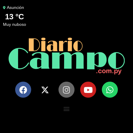
Asunción
13 °C
muy nuboso