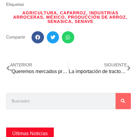
Etiquetas
AGRICULTURA
,
CAPARROZ
,
INDUSTRIAS
ARROCERAS
,
MÉXICO
,
PRODUCCIÓN DE ARROZ
,
SENASICA
,
SENAVE
Compartir
ANTERIOR
SIGUIENTE
“Queremos mercados previsibles y un precio justo para la carne”
La importación de tractores y cosechadoras se mantiene con variación positiva
Últimas Noticias