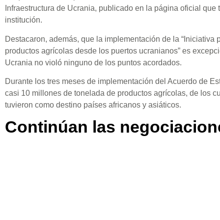
Infraestructura de Ucrania, publicado en la página oficial que
institución.
Destacaron, además, que la implementación de la “Iniciativa p
productos agrícolas desde los puertos ucranianos” es excepc
Ucrania no violó ninguno de los puntos acordados.
Durante los tres meses de implementación del Acuerdo de Es
casi 10 millones de tonelada de productos agrícolas, de los c
tuvieron como destino países africanos y asiáticos.
Continúan las negociacion
El 31 de octubre, el Ministerio de Infraestructura de Ucrania 
la ONU y Turquía se encuentran en negociaciones con la deleg
de buscar soluciones para la implementación de la Iniciativa
El Centro de Coordinación Conjunta propuso que representan
realicen trabajos en 10 grupos de inspección para probar 40 
Ucrania y se informó a la Federación de Rusia.