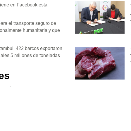
 tiene en Facebook esta
ara el transporte seguro de
ionalmente humanitaria y que
tambul, 422 barcos exportaron
uales 5 millones de toneladas
es
informó que representantes de
ación rusa, con el objetivo
 de Granos en el Mar Negro.
Suscribete a nuestro 
tes de la ONU y Turquía
nuestras noticias en t
buques. Esto fue aceptado por