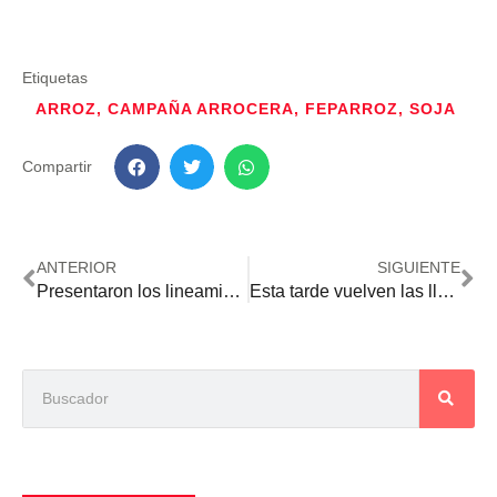
Etiquetas
ARROZ
,
CAMPAÑA ARROCERA
,
FEPARROZ
,
SOJA
Compartir
ANTERIOR
SIGUIENTE
Presentaron los lineamientos para el plan de navegabilidad del río Paraguay
Esta tarde vuelven las lluvias y se anuncia hasta 70 milímetros más