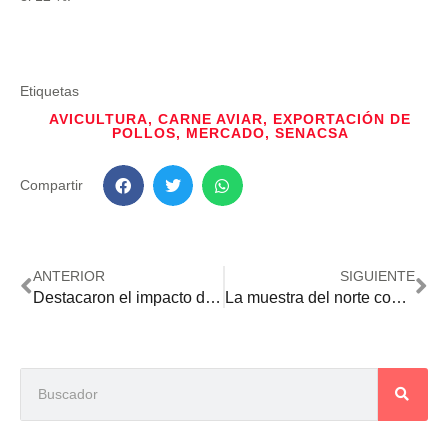
Etiquetas
AVICULTURA
,
CARNE AVIAR
,
EXPORTACIÓN DE
POLLOS
,
MERCADO
,
SENACSA
Compartir
ANTERIOR
SIGUIENTE
Destacaron el impacto de la producción animal durante el Congreso de Zootecnia de la USC
La muestra del norte convenció en su retorno y reflejó el entusiasmo de Concepción