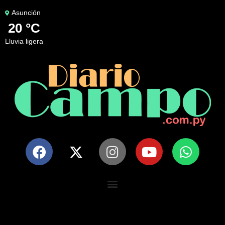
Asunción
20 °C
lluvia ligera