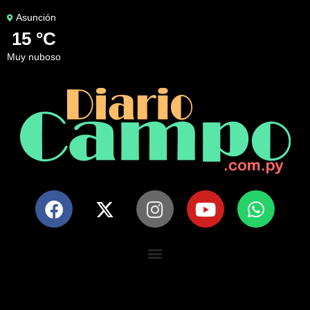
Asunción
15 °C
muy nuboso