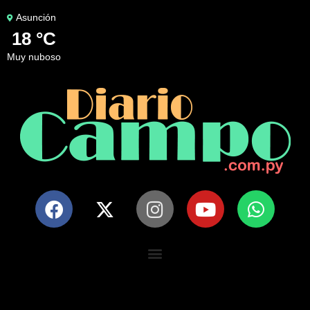
Asunción
18 °C
muy nuboso