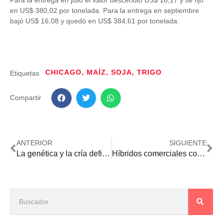
Para la entrega en julio el valor descendió US$ 16,17 y se fijó
en US$ 380,02 por tonelada. Para la entrega en septiembre
bajó US$ 16,08 y quedó en US$ 384,61 por tonelada.
CHICAGO
,
MAÍZ
,
SOJA
,
TRIGO
Etiquetas
Compartir
ANTERIOR
SIGUIENTE
La genética y la cría definen más del 50% de los atributos de la carne
Híbridos comerciales con la biotecnología EH913 estarían listos en dos años