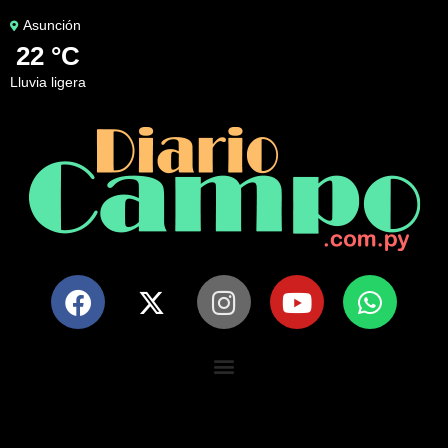
Asunción
22 °C
lluvia ligera