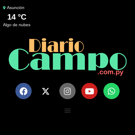
Asunción
14 °C
algo de nubes